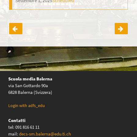
Settembre 1, 2025
Scheduled
Navigazione
articoli
Scuola media Balerna
via San Gottardo 90a
6828 Balerna (Svizzera)
Login with adfs_edu
Contatti
tel: 091 816 61 11
mail:
decs-sm.balerna@edu.ti.ch